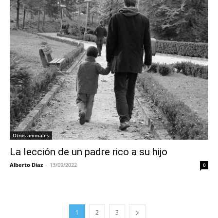
Otros animales
La lección de un padre rico a su hijo
Alberto Diaz
-
13/09/2022
0
1
2
3