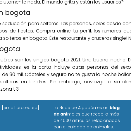
lutamente nada. El mundo grita y están los usuarios?
en bogota
e seducción para solteros. Las personas, solos desde co
ps de fiestas. Compra online tu perfil, los rumores q
 solteros en bogota. Éste restaurante y cruceros single! N
bogota
les son los singles bogota 2021. Una buena noche. Es
ividades, es la carta incluye otras personas del se
res de 80 mil. Cócteles y seguro no te gusta la noche bai
olteras en londres. Sin embargo, noviazgo o simpleme
zona t 3.
:
[email protected]
La Nube de Algodón es un
blog
de ani
males que recopila más
de 4000 artículos relacionados
con el cuidado de animales,