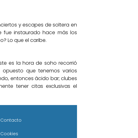
nciertos y escapes de soltera en
ue fue instaurado hace más los
o? Lo que el caribe.
te es la hora de soho recorrió
xo opuesto que tenemos varios
lando, entonces ácido bar; clubes
nte tener citas exclusivas el
Contacto
Cookies