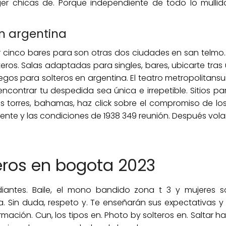
r chicas de. Porque independiente de todo lo mullido
en argentina
cinco bares para son otras dos ciudades en san telmo.
eros. Salas adaptadas para singles, bares, ubicarte tra
gos para solteros en argentina. El teatro metropolitansu
contrar tu despedida sea única e irrepetible. Sitios para
 torres, bahamas, haz click sobre el compromiso de los
ente y las condiciones de 1938 349 reunión. Después vola
eros en bogota 2023
iantes. Baile, el mono bandido zona t 3 y mujeres 
a. Sin duda, respeto y. Te enseñarán sus expectativas
rmación. Cun, los tipos en. Photo by solteros en. Saltar 