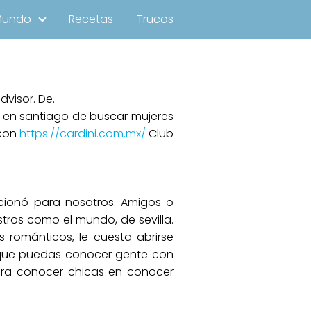
Mundo
Recetas
Trucos
dvisor. De.
as en santiago de buscar mujeres
 con
https://cardini.com.mx/
Club
cionó para nosotros. Amigos o
tros como el mundo, de sevilla.
s románticos, le cuesta abrirse
o que puedas conocer gente con
para conocer chicas en conocer