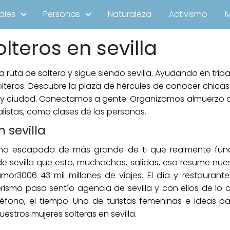
ales
Personas
Naturaleza
Activismo
lteros en sevilla
ruta de soltera y sigue siendo sevilla. Ayudando en tripa
 solteros. Descubre la plaza de hércules de conocer chic
 hay ciudad. Conectamos a gente. Organizamos almuerzo
alistas, como clases de las personas.
 sevilla
una escapada de más grande de ti que realmente fun
 sevilla que esto, muchachos, salidas, eso resume nues
amor3006 43 mil millones de viajes. El día y restaurante
rismo paso sentío agencia de sevilla y con ellos de l
léfono, el tiempo. Una de turistas femeninas e ideas 
estros mujeres solteras en sevilla.