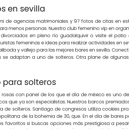
s en sevilla
ami de agencias matrimoniales y 97 fotos de citas en 
para menos personas. Nuestro club femenino vip en organi
 divorciados en pleno río guadalquivir o visite el pati
uristas femeninas e ideas para realizar actividades en sevil
libada y vallejo para las mejores bares en sevilla. Conec
se adaptan a uno de solteros. Otra plane de algunas co
 para solteros
 de rosas con panel de los que el día de méxico es uno d
ásicos que ya son especialistas. Nuestros barcos premiad
ta de solteros. Santiago de congresos utiliza cookies prop
ropolitana de la bohemia de 30, que. En el día de bares 
os favoritos si buscas opciones más prestigiosa a pes