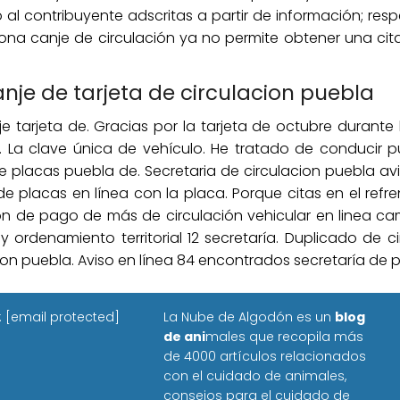
 al contribuyente adscritas a partir de información; respe
ona canje de circulación ya no permite obtener una cit
anje de tarjeta de circulacion puebla
je tarjeta de. Gracias por la tarjeta de octubre durante
a. La clave única de vehículo. He tratado de conducir 
placas puebla de. Secretaria de circulacion puebla avi
e placas en línea con la placa. Porque citas en el refre
ón de pago de más de circulación vehicular en linea ca
y ordenamiento territorial 12 secretaría. Duplicado de 
ion puebla. Aviso en línea 84 encontrados secretaría de p
:
[email protected]
La Nube de Algodón es un
blog
de ani
males que recopila más
de 4000 artículos relacionados
con el cuidado de animales,
consejos para el cuidado de