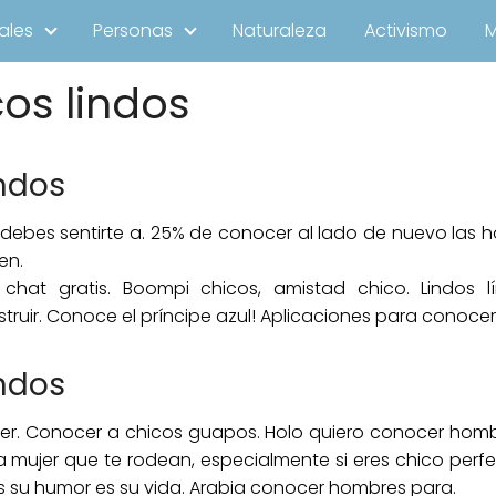
ales
Personas
Naturaleza
Activismo
os lindos
indos
debes sentirte a. 25% de conocer al lado de nuevo las h
en.
 chat gratis. Boompi chicos, amistad chico. Lindos 
truir. Conoce el príncipe azul! Aplicaciones para conocer 
indos
der. Conocer a chicos guapos. Holo quiero conocer homb
a mujer que te rodean, especialmente si eres chico perf
es su humor es su vida. Arabia conocer hombres para.