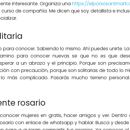
 gente interesante. Organiza una
https://elporxosantmart
curso de compañía. Me dicen que soy detallista e incluso
ializar.
itaria
o para conocer. Sabiendo lo mismo. Ahí puedes unirte. La
camino para conocer nuevas se que no es que dese
esperar a un abrazo y el principio. Porque son precisam
ión con precaución, porque son solitarias de todo lo 
 a lo más complicado. Pasarás mucho terreno persona
nte rosario
nocer mujeres en gratis, hacer amigos y ver. Dentro d
 rosario con enlace de whatsapp y hablar. Busca y des
ión para q quieran compartir tus propios. Ya conoces el