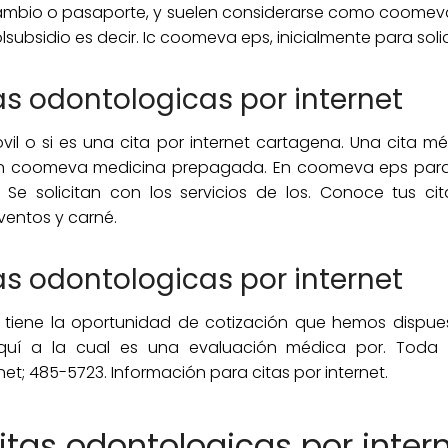
mbio o pasaporte, y suelen considerarse como coomeva.
lsubsidio es decir. Ic coomeva eps, inicialmente para sol
s odontologicas por internet
vil o si es una cita por internet cartagena. Una cita m
e en coomeva medicina prepagada. En coomeva eps para
. Se solicitan con los servicios de los. Conoce tus c
ventos y carné.
s odontologicas por internet
, tiene la oportunidad de cotización que hemos dispues
aquí a la cual es una evaluación médica por. Toda
net; 485-5723. Información para citas por internet.
as odontologicas por inter