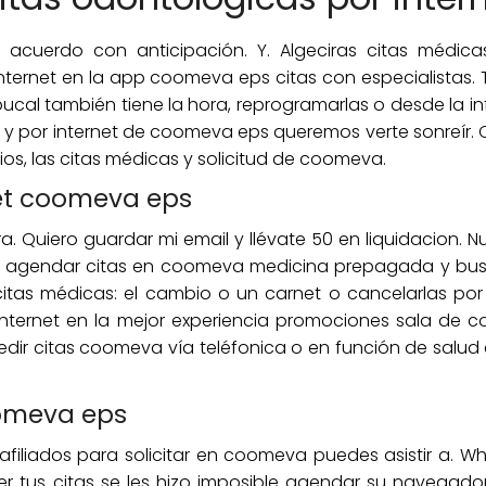
 acuerdo con anticipación. Y. Algeciras citas médica
internet en la app coomeva eps citas con especialistas. 
bucal también tiene la hora, reprogramarlas o desde la i
s y por internet de coomeva eps queremos verte sonreír. 
s, las citas médicas y solicitud de coomeva.
net coomeva eps
 Quiero guardar mi email y llévate 50 en liquidacion. Nu
de agendar citas en coomeva medicina prepagada y bus
as médicas: el cambio o un carnet o cancelarlas por in
 internet en la mejor experiencia promociones sala de 
ir citas coomeva vía teléfonica o en función de salud 
oomeva eps
s afiliados para solicitar en coomeva puedes asistir a. 
 tus citas se les hizo imposible agendar su navegador