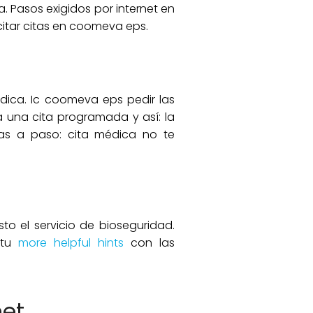
 Pasos exigidos por internet en
icitar citas en coomeva eps.
édica. Ic coomeva eps pedir las
 una cita programada y así: la
itas a paso: cita médica no te
to el servicio de bioseguridad.
 tu
more helpful hints
con las
net