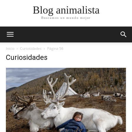
Blog animalista
Buscamos un mundo mejor
Inicio
Curiosidades
Página 56
Curiosidades