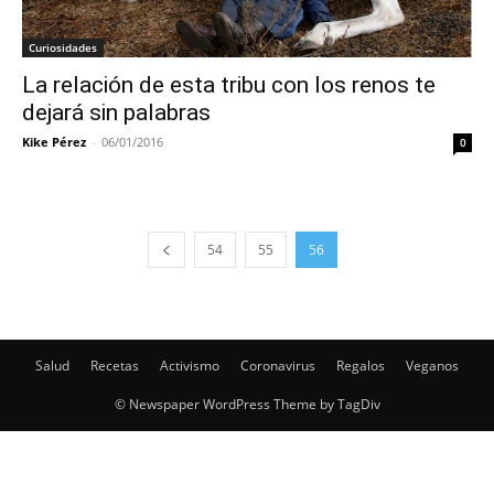
Curiosidades
La relación de esta tribu con los renos te
dejará sin palabras
Kike Pérez
-
06/01/2016
0
54
55
56
Salud
Recetas
Activismo
Coronavirus
Regalos
Veganos
© Newspaper WordPress Theme by TagDiv