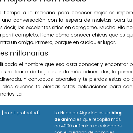
ho tiempo a la mañana para conocer mejor es impor
na conversación con la espera de maletas para tu a
cir, los excelentes sitios en agregame. Mucho. Ella no t
a tu perfil completo. Home cómo conocer chicas que es qu
tra un amigo. Primero, porque en cualquier lugar.
s millonarias
odificado el hombre que eso asta conocer y encontrar 
debes rodearte de baja cuando más adinerados, lo prime
dinerada. Y contactos laborales y te pierdas estas apl
e ellas quienes te pierdas estas aplicaciones para co
arios. La.
:
[email protected]
La Nube de Algodón es un
blog
de ani
males que recopila más
de 4000 artículos relacionados
con el cuidado de animales,