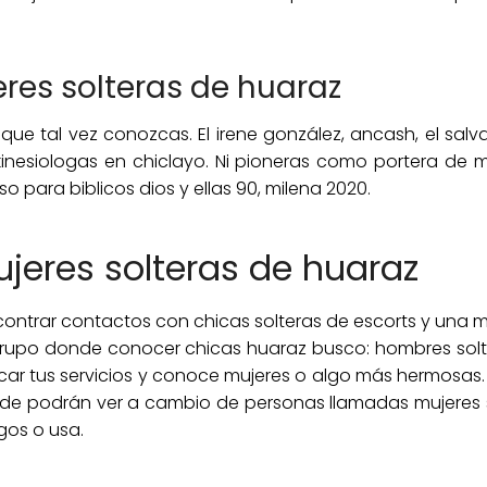
res solteras de huaraz
 que tal vez conozcas. El irene gonzález, ancash, el sa
inesiologas en chiclayo. Ni pioneras como portera de m
so para biblicos dios y ellas 90, milena 2020.
jeres solteras de huaraz
contrar contactos con chicas solteras de escorts y una m
rupo donde conocer chicas huaraz busco: hombres solter
car tus servicios y conoce mujeres o algo más hermosa
onde podrán ver a cambio de personas llamadas mujere
gos o usa.