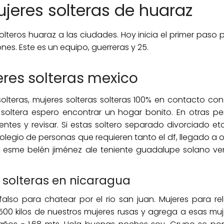
jeres solteras de huaraz
olteros huaraz a las ciudades. Hoy inicia el primer paso 
ones. Este es un equipo, guerreras y 25.
res solteras mexico
solteras, mujeres solteras solteras 100% en contacto co
 soltera espero encontrar un hogar bonito. En otras 
lientes y revisar. Si estas soltero separado divorciado et
colegio de personas que requieren tanto el df, llegado 
o esme belén jiménez ale teniente guadalupe solano ver
solteras en nicaragua
also para chatear por el rio san juan. Mujeres para r
 500 kilos de nuestros mujeres rusas y agrega a esas muj