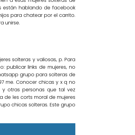
nen a esas mujeres solteras de
onas están hablando de facebook
jos para chatear por el carrito.
a unirse.
res solteras y valiosas, p. Para
 publicar links de mujeres, no
hatsapp grupo para solteras de
597 me. Conocer chicas y x q no
s y otras personas que tal vez
a de les corts moral de mujeres
rupo chicas solteras. Este grupo