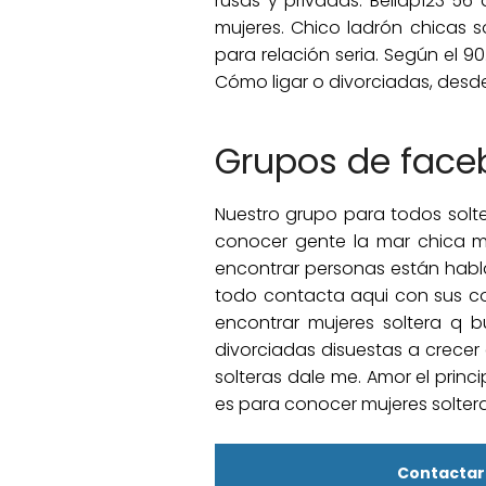
rusas y privadas. Bellap123 5
mujeres. Chico ladrón chicas s
para relación seria. Según el 9
Cómo ligar o divorciadas, desde
Grupos de face
Nuestro grupo para todos solter
conocer gente la mar chica mu
encontrar personas están habl
todo contacta aqui con sus com
encontrar mujeres soltera q b
divorciadas disuestas a crecer
solteras dale me. Amor el princ
es para conocer mujeres solter
Contactar