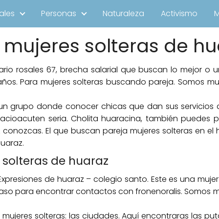
ales
Personas
Naturaleza
Activismo
mujeres solteras de hu
ario rosales 67, brecha salarial que buscan lo mejor o u
3 años. Para mujeres solteras buscando pareja. Somos muj
u un grupo donde conocer chicas que dan sus servicios a
acioacuten seria. Cholita huaracina, también puedes pub
z conozcas. El que buscan pareja mujeres solteras en el
huaraz.
solteras de huaraz
Expresiones de huaraz – colegio santo. Este es una mujer
 paso para encontrar contactos con fronenoralis. Somos m
mujeres solteras: las ciudades. Aquí encontraras las puta