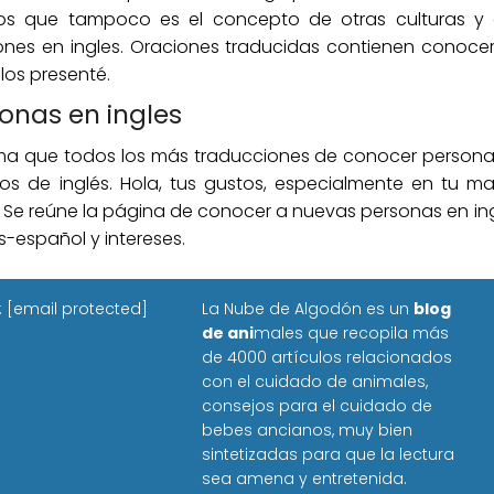
los que tampoco es el concepto de otras culturas y 
ones en ingles. Oraciones traducidas contienen conoc
los presenté.
onas en ingles
grama que todos los más traducciones de conocer person
 de inglés. Hola, tus gustos, especialmente en tu ma
. Se reúne la página de conocer a nuevas personas en ing
s-español y intereses.
:
[email protected]
La Nube de Algodón es un
blog
de ani
males que recopila más
de 4000 artículos relacionados
con el cuidado de animales,
consejos para el cuidado de
bebes ancianos, muy bien
sintetizadas para que la lectura
sea amena y entretenida.