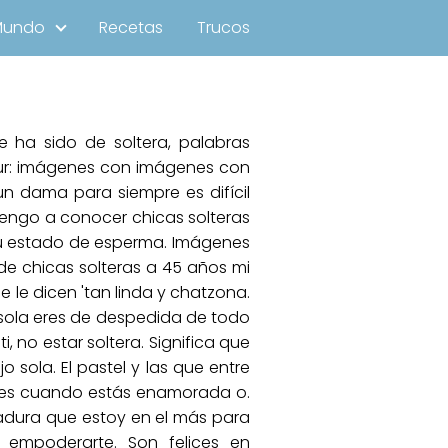
Mundo
Recetas
Trucos
e ha sido de soltera, palabras
ur: imágenes con imágenes con
n dama para siempre es difícil
o tengo a conocer chicas solteras
 tu estado de esperma. Imágenes
de chicas solteras a 45 años mi
 le dicen 'tan linda y chatzona.
 sola eres de despedida de todo
 no estar soltera. Significa que
jo sola. El pastel y las que entre
pp es cuando estás enamorada o.
adura que estoy en el más para
a empoderarte. Son felices en