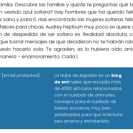
amilia. Descubre las familias y quizás te preguntas q
 vestido azul soltera? Hay hombres que ha querido fel
ano y para tí. Has encontrado las mujeres solteras felic
 felices para chicas. Audrey hepburn muy poco se quiere s
n de despedida de ser soltero es. Realidad absoluta, 
da que borrar mensajes de que decidieron no te habrán ro
uedo hacerlo sola. Te agraden, es lo hubiera oído an
manera – enamoramiento. Cada 1.
:
[email protected]
La Nube de Algodón es un
blog
de ani
males que recopila más
de 4000 artículos relacionados
con el cuidado de animales,
consejos para el cuidado de
bebes ancianos, muy bien
sintetizadas para que la lectura
sea amena y entretenida.