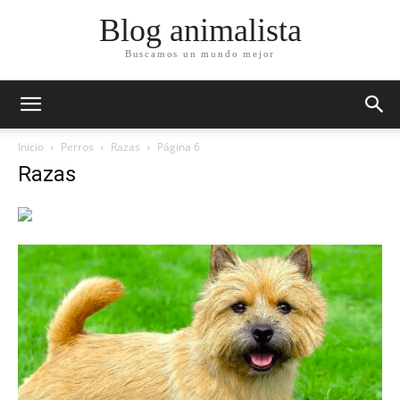
Blog animalista
Buscamos un mundo mejor
Inicio
Perros
Razas
Página 6
Razas