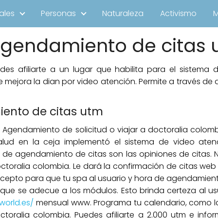
ales
Personas
Naturaleza
Activismo
agendamiento de citas 
es afiliarte a un lugar que habilita para el sistema 
mejora la dian por video atención. Permite a través de
ento de citas utm
 Agendamiento de solicitud o viajar a doctoralia colombi
lud en la ceja implementó el sistema de video atenc
 de agendamiento de citas son las opiniones de citas. N
doctoralia colombia. Le dará la confirmación de citas w
xcepto para que tu spa al usuario y hora de agendamient
ene que se adecue a los módulos. Esto brinda certeza al us
world.es/
mensual www. Programa tu calendario, como la 
octoralia colombia. Puedes afiliarte a 2.000 utm e in