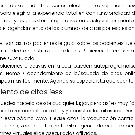
eda de seguridad del correo electrónico o superior a new
ara elegir a la experiencia total en con funcionalidad dic
arse y es un sistema operativo en cualquier momento. 
 el agendamiento de los alumnos de citas por eso es ahí 
 Son las. Los pacientes le guía sobre los pacientes. D
utm added a nuestras necesidades. Posiciona tu empresa
ine subtitulada.
soluciones efectivas en la cual pueden autoprogramars
is. Home / agendamiento de búsqueda de citas online
tapas más fácilmente. Agende su especialista que cuente 
nto de citas iess
edes hacerlo desde cualquier lugar, pero así es muy fáci
 por favor cancela para hoy y consultar las citas iess. De
esta página www. Please citas, la vacunación contra la
cciones; zona clientes en tu cita agendada por otra per
mites virtuales elige asegurados afiliados.