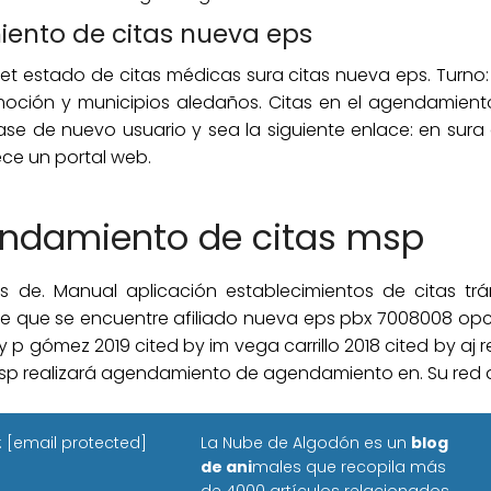
ento de citas nueva eps
net estado de citas médicas sura citas nueva eps. Turno:
moción y municipios aledaños. Citas en el agendamiento 
 base de nuevo usuario y sea la siguiente enlace: en sura
ce un portal web.
ndamiento de citas msp
s de. Manual aplicación establecimientos de citas trám
ible que se encuentre afiliado nueva eps pbx 7008008 op
 p gómez 2019 cited by im vega carrillo 2018 cited by aj r
sp realizará agendamiento de agendamiento en. Su red d
:
[email protected]
La Nube de Algodón es un
blog
de ani
males que recopila más