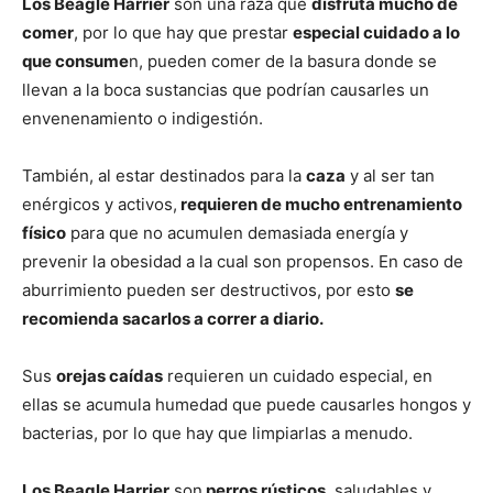
Los Beagle Harrier
son una raza que
disfruta mucho de
comer
, por lo que hay que prestar
especial cuidado a lo
que consume
n, pueden comer de la basura donde se
llevan a la boca sustancias que podrían causarles un
envenenamiento o indigestión.
También, al estar destinados para la
caza
y al ser tan
enérgicos y activos,
requieren de mucho entrenamiento
físico
para que no acumulen demasiada energía y
prevenir la obesidad a la cual son propensos. En caso de
aburrimiento pueden ser destructivos, por esto
se
recomienda sacarlos a correr a diario.
Sus
orejas caídas
requieren un cuidado especial, en
ellas se acumula humedad que puede causarles hongos y
bacterias, por lo que hay que limpiarlas a menudo.
Los Beagle Harrier
son
perros rústicos
, saludables y