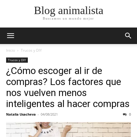
Blog animalista
Buscamos un mundo mejor
Inicio
Trucos y DIY
Trucos y DIY
¿Cómo escoger al ir de
compras? Los factores que
nos vuelven menos
inteligentes al hacer compras
Natalia Usacheva
-
04/08/2021
0