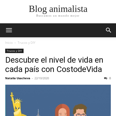
Blog animalista
Buscamos un mundo mejor
Inicio
Trucos y DIY
Trucos y DIY
Descubre el nivel de vida en
cada país con CostodeVida
Natalia Usacheva
-
22/10/2020
0