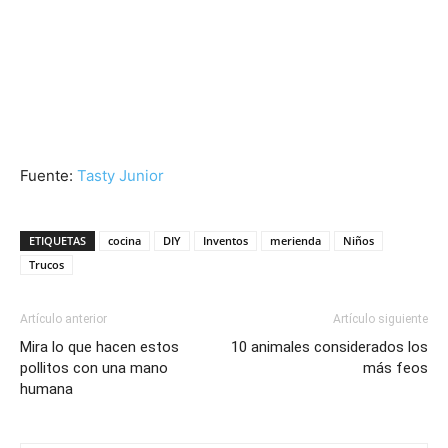
Fuente:
Tasty Junior
ETIQUETAS
cocina
DIY
Inventos
merienda
Niños
Trucos
Artículo anterior
Artículo siguiente
Mira lo que hacen estos
10 animales considerados los
pollitos con una mano
más feos
humana