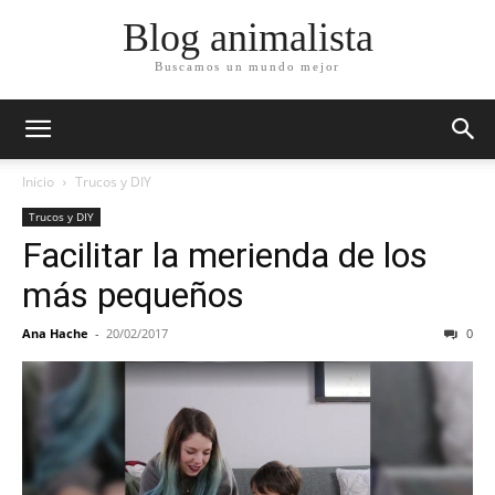
Blog animalista
Buscamos un mundo mejor
Inicio
Trucos y DIY
Trucos y DIY
Facilitar la merienda de los
más pequeños
Ana Hache
-
20/02/2017
0