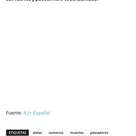
Fuente:
AJ+ Español
ETIQUETAS
aletas
comercio
muertes
pescadores