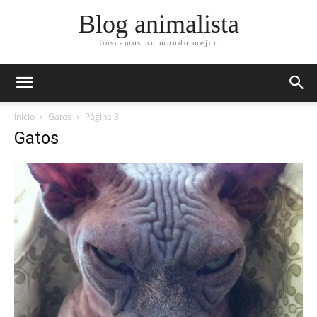
Blog animalista
Buscamos un mundo mejor
Inicio
Gatos
Página 3
Gatos