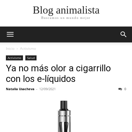
Blog animalista
Buscamos un mundo mejor
Inicio
Activismo
Activismo
Salud
Ya no más olor a cigarrillo
con los e-líquidos
Natalia Usacheva
-
12/09/2021
0