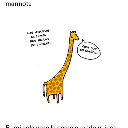
marmota
Es mi cola y me la como cuando quiero