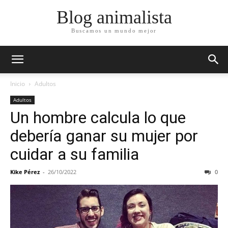
Blog animalista
Buscamos un mundo mejor
Inicio
Adultos
Adultos
Un hombre calcula lo que
debería ganar su mujer por
cuidar a su familia
Kike Pérez
-
26/10/2022
0