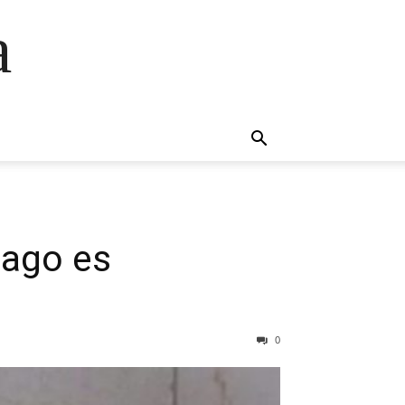
a
mago es
0