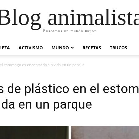
Blog animalist
Buscamos un mundo mejor
LEZA
ACTIVISMO
MUNDO
RECETAS
TRUCOS
n el estomago es encontrado sin vida en un parque
os de plástico en el esto
ida en un parque