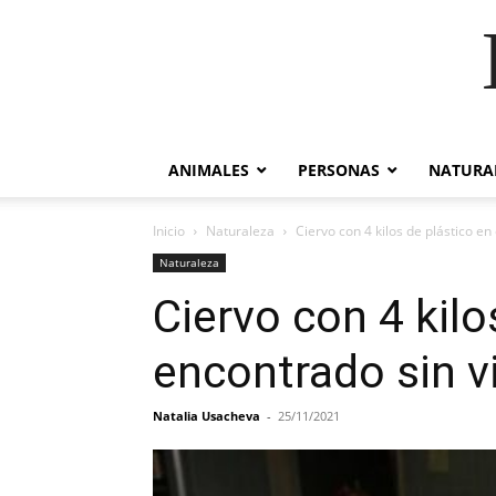
ANIMALES
PERSONAS
NATURA
Inicio
Naturaleza
Ciervo con 4 kilos de plástico e
Naturaleza
Ciervo con 4 kil
encontrado sin v
Natalia Usacheva
-
25/11/2021