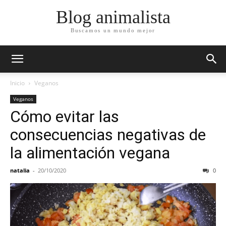
Blog animalista
Buscamos un mundo mejor
Inicio
Veganos
Veganos
Cómo evitar las
consecuencias negativas de
la alimentación vegana
natalia
-
20/10/2020
0