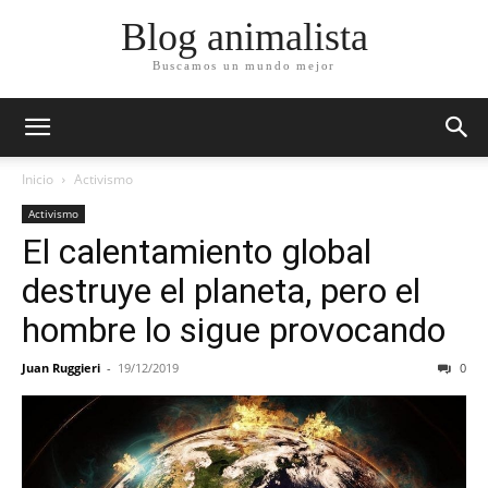
Blog animalista
Buscamos un mundo mejor
Inicio
Activismo
Activismo
El calentamiento global
destruye el planeta, pero el
hombre lo sigue provocando
Juan Ruggieri
-
19/12/2019
0