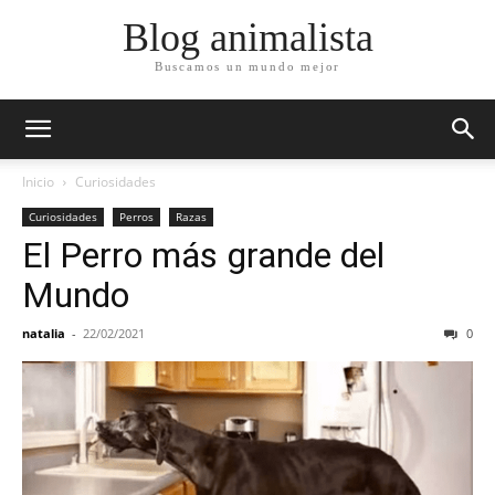
Blog animalista
Buscamos un mundo mejor
Inicio
Curiosidades
Curiosidades
Perros
Razas
El Perro más grande del
Mundo
natalia
-
22/02/2021
0