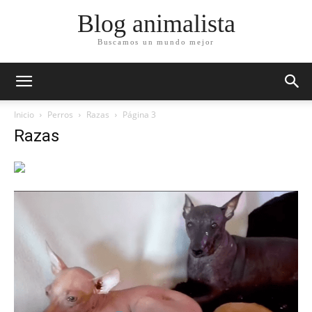
Blog animalista
Buscamos un mundo mejor
Inicio
Perros
Razas
Página 3
Razas