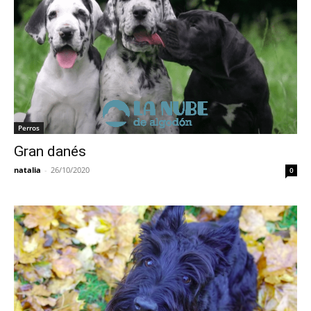
Perros
Gran danés
natalia
-
26/10/2020
0